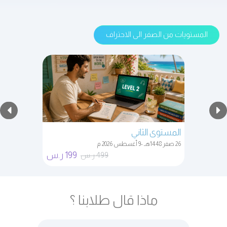
المستويات من الصفر الى الاحتراف
المستوى الثاني
26 صفر 1448هـ -9 أغسطس 2026 م
199 ر.س
499 ر.س
ماذا قال طلابنا ؟