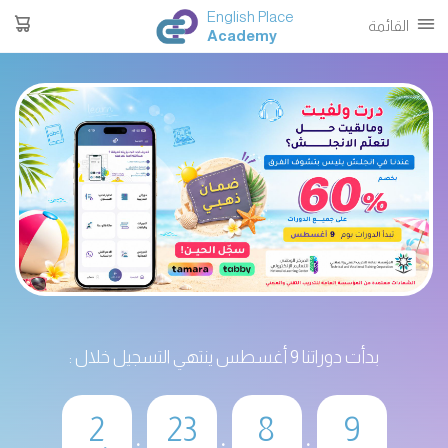
English Place
القائمة
Academy
بدأت دوراتنا 9 أغسطس ينتهي التسجيل خلال :
2
23
8
9