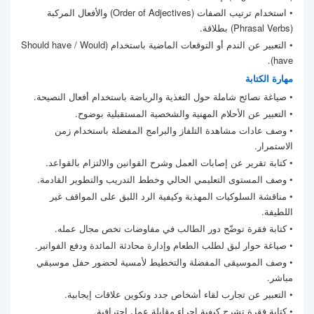
• استخدام ترتيب الصفات (Order of Adjectives) والأفعال المركبة
(Phrasal Verbs) بطلاقة.
• التعبير عن الندم أو التوقعات الماضية باستخدام (Should have / Would
have).
مهارة الكتابة
• صياغة نصائح شاملة حول التغذية والرياضة باستخدام أفعال النصيحة.
• التعبير عن الأحلام المهنية والشخصية المستقبلية بوضوح.
• وصف عادات مشاهدة التلفاز والبرامج المفضلة باستخدام زمن
الاستمرار.
• كتابة تقرير عن إصابات العمل وشرح القوانين والالتزام بالقواعد.
• وصف المستوى التعليمي الحالي وخطط التدريب والتطوير القادمة.
• مناقشة السلوكيات المهذبة وكيفية الرد اللبق على المواقف غير
اللطيفة.
• كتابة فقرة توضّح دور الطالب في مفاوضات تخص مجال عمله.
• صياغة حوار لبق لطلب الطعام وإدارة محادثة المائدة ودفع الفواتير.
• وصف الموسيقى المفضلة والتخطيط لأمسية لحضور حفل موسيقي
مباشر.
• التعبير عن تجارب لقاء أشخاص جدد وتكوين علاقات إيجابية.
• كتابة فقرة تشرح كيفية إجراء مقابلة عمل احترافية.