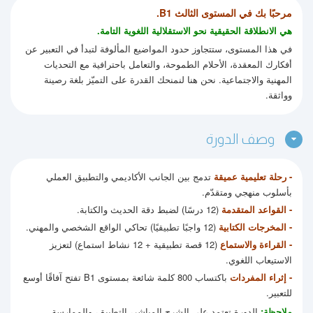
مرحبًا بك في المستوى الثالث B1.
هي الانطلاقة الحقيقية نحو الاستقلالية اللغوية التامة.
في هذا المستوى، ستتجاوز حدود المواضيع المألوفة لتبدأ في التعبير عن
أفكارك المعقدة، الأحلام الطموحة، والتعامل باحترافية مع التحديات
المهنية والاجتماعية. نحن هنا لنمنحك القدرة على التميّز بلغة رصينة
وواثقة.
وصف الدورة
- رحلة تعليمية عميقة
تدمج بين الجانب الأكاديمي والتطبيق العملي
بأسلوب منهجي ومتقدّم.
- القواعد المتقدمة
(12 درسًا) لضبط دقة الحديث والكتابة.
- المخرجات الكتابية
(12 واجبًا تطبيقيًا) تحاكي الواقع الشخصي والمهني.
- القراءة والاستماع
(12 قصة تطبيقية + 12 نشاط استماع) لتعزيز
الاستيعاب اللغوي.
- إثراء المفردات
باكتساب 800 كلمة شائعة بمستوى B1 تفتح آفاقًا أوسع
للتعبير.
ملاحظة:
الدورة تعتمد على الشرح المباشر، التطبيق، والممارسة