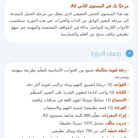
مرحبًا بك في المستوى الثاني A2.
يعد هذا المستوى الجسر الحقيقي الذي ينقلك من مرحلة الجمل المبتدئة
إلى مرحلة التعبير الواثق عن الذات والخبرات. في هذه الدورة، ستكتسب
الأدوات اللازمة للتواصل بذكاء في المواقف الشخصية والمهنية عبر منهج
تطبيقي مكثف يدمج بين العلم والممارسة.
وصف الدورة
- رحلة لغوية متكاملة
تجمع بين الجوانب الأساسية للتعلّم بطريقة منهجية
ومتدرجة.
- القواعد
(12 درسًا) لتعميق الفهم وبناء تراكيب لغوية أكثر دقة.
- الكتابة
(12 واجب كتابة) لتطوير القدرة على التعبير المنظّم.
- الاستماع
(12 نشاطًا صوتيًا) لفهم اللغة في سياقات واقعية.
- القراءة
(12 قصة تطبيقية) لتنمية الفهم والاستيعاب.
- إثراء المفردات
بتعلّم 860 كلمة شائعة بمستوى A2.
- تدريب مكثّف
يشمل 1070 تمرينًا تطبيقيًا.
- أمثلة عملية
أكثر من 750 جملة ومثال تطبيقي.