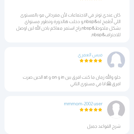
كان عندي توتر في الاجتماعات لأن مفرداتي مو بالمستوى
اللي أطمح له&nbsp;و دخلت هالدورة وتطور مستواي
بشكل ملحوظ&nbsp;راح استمر معاكم باذن الله لين اوصل
للاحتراف&nbsp;
ميس العمري
حلو والله زمان ما كنت افرق بين in و on و at الحين صرت
افرق 🤗 انا في مستوى الثاني
mmmom-2002 user
شرح القواعد جميل