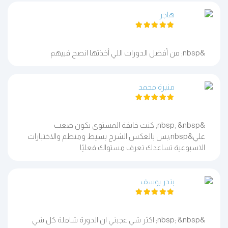
هاجر
&nbsp; من أفضل الدورات اللي أخذتها انصح فييهم
منيرة محمد
&nbsp; &nbsp; كنت خايفة المستوى يكون صعب
علي&nbsp;بس بالعكس الشرح بسيط ومنظم والاختبارات
الاسبوعية تساعدك تعرف مستواك فعليًا
بندر يوسف
&nbsp; &nbsp; اكثر شي عجبني ان الدورة شاملة كل شي