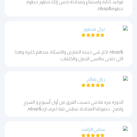
قواعد كتابة واستماع ومحادثة تحس إنك تتطور خطوة
خطوة&nbsp;
تركي منصور
&nbsp; اكثر شي حبيته التمارين والاسئلة عندهم كثيرة وهذا
اللي خلاني ماانسى الجمل والكلمات
ريان صالح
الدورة مره فادتني حسيت الفرق من أول أسبوع و الشرح
واضح ، خصوصًا المحادثة عطتني ثقة اعرف ارد&nbsp;
سامي الراشد