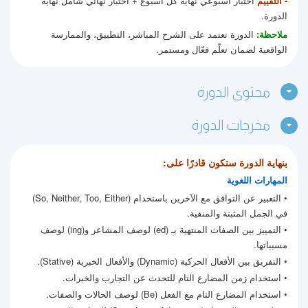
- التقييم
اختبار أسبوعي نهاية كل أسبوع + اختبار نهائي شامل نهاية
الدورة.
ملاحظة:
الدورة تعتمد على الشرح المباشر، التطبيق، والممارسة
الواقعية لضمان تعلّم فعّال ومستمر.
محتوى الدورة
مخرجات الدورة
بنهاية الدورة ستكون قادرًا على:
المهارات اللغوية
• التعبير عن التوافق مع الآخرين باستخدام (So, Neither, Too, Either)
في الجمل المثبتة والمنفية.
• التمييز بين الصفات المنتهية بـ (ed) لوصف المشاعر و(ing) لوصف
مسبباتها.
• التفريق بين الأفعال الحركية (Dynamic) والأفعال الخبرية (Stative).
• استخدام زمن المضارع التام للتحدث عن التجارب والخبرات.
• استخدام المضارع التام مع الفعل (Be) لوصف الحالات والصفات.