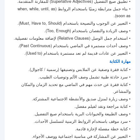
• تطبيق صيغ التفضيل (Superlative Adjectives) للمقارنة المتقدمة.
• بناء جمل مترابطة زمنيًا باستخدام الروابط (when, while, until, as
soon as).
• التعبير عن الوجوب والنصيحة باستخدام (Must, Have to, Should).
• وصف الزيادة والنقصان باستخدام (Too, Enough).
• استخدام جمل الوصل (Relative Clauses) لإضافة معلومات تفصيلية.
• وصف أحداث مستمرة في الماضي باستخدام (Past Continuous).
• التعبير عن عادات قديمة لم تعد مستمرة باستخدام (Used to).
مهارة الكتابة
• كتابة فقرة وصفية عن الملابس وتصنيفها (رسمية / كاجوال).
• سرد حادثة طبية تشمل وصف الألم وتوصيات الطبيب.
• كتابة فقرة عن حدث مهم في الماضي مع تحديد الزمان والمكان
والمشاعر.
• وصف زيارة لمنزل صديق والأنشطة الاجتماعية المشتركة.
• كتابة مراجعة ونقد لفيلم مفضل.
• وصف الطبيعة والحيوانات البرية باستخدام صيغ التفضيل.
• سرد موقف باستخدام الروابط الزمنية لتسلسل الأحداث.
• كتابة خطة مفصلة لإجازة قادمة.
• التعبير عن المشاركة في مناسبة اجتماعية ووصف الأجواء.